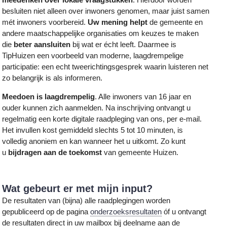
besluiten niet alleen over inwoners genomen, maar juist samen
mét inwoners voorbereid.
Uw mening helpt
de gemeente en
andere maatschappelijke organisaties om keuzes te maken
die
beter aansluiten
bij wat er écht leeft. Daarmee is
TipHuizen een voorbeeld van moderne, laagdrempelige
participatie: een echt tweerichtingsgesprek waarin luisteren net
zo belangrijk is als informeren.
Meedoen is laagdrempelig
. Alle inwoners van 16 jaar en
ouder kunnen zich aanmelden. Na inschrijving ontvangt u
regelmatig een korte digitale raadpleging van ons, per e-mail.
Het invullen kost gemiddeld slechts 5 tot 10 minuten, is
volledig anoniem en kan wanneer het u uitkomt. Zo kunt
u
bijdragen aan de toekomst
van gemeente Huizen.
Wat gebeurt er met mijn input?
De resultaten van (bijna) alle raadplegingen worden
gepubliceerd op de pagina
onderzoeksresultaten
óf u ontvangt
de resultaten direct in uw mailbox bij deelname aan de